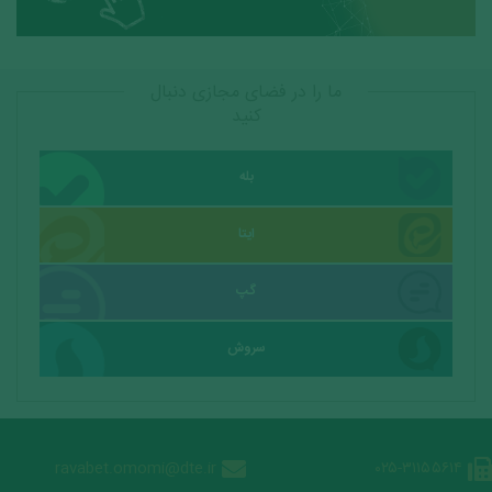
ما را در فضای مجازی دنبال
کنید
بله
ایتا
گپ
سروش
ravabet.omomi@dte.ir
۰۲۵-۳۱۱۵۵۶۱۴