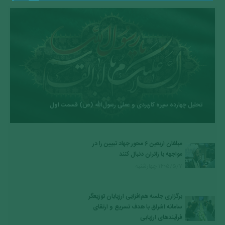
تحلیل چهارده سیره کاربردی و عملی رسول‌الله (ص) قسمت اول
مبلغان اربعین ۶ محور جهاد تبیین را در
مواجهه با زائران دنبال کنند
۱۴۰۵/۵/۷ چهارشنبه
برگزاری جلسه هم‌افزایی ارزیابان توزیعگر
سامانه اشراق با هدف تسریع و ارتقای
فرآیندهای ارزیابی