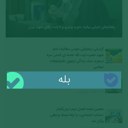
راهکارهای اجرایی بیانیه «حوزه پیشرو و کارآمد» آقای شهید ایران
گزارشی ازعملیاتی نمودن مطالبات امام
شهید حضرت آیت الله خامنه ای قدس سره
درحوزه سبک زندگی ازسوی دفترتبلیغات
اسلامی
بله
۱۴۰۵/۴/۲۱ يكشنبه
نقش دفتر تبلیغات اسلامی در ترویج و
نهادینه کردن فرهنگ
۱۴۰۵/۳/۲۰ چهارشنبه
دهمین جلسه فصل دوم درس‌گفتار
«عدالت اجتماعی» با ارائه استاد واعظی
برگزار شد