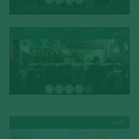
فیلم
روایت تصویری یک هم‌دلی بی‌وقفه؛ از موکب مرکز ملی تا میزبانی
عاشقان
۵
۴
۳
۲
۱
صوت