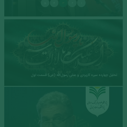
۵
۴
۳
۲
۱
تحلیل چهارده سیره کاربردی و عملی رسول‌الله (ص) قسمت اول