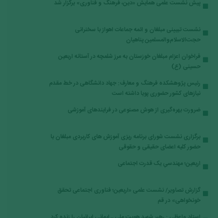
پیش نشست علمی همایش «دین، فرهنگ و فناوری» برگزار شد
نشست تبیینی مبلغان و ائمه جماعات اهواز با سخنرانی
حجت‌الاسلام‌والمسلمین پناهیان
فراخوان اعزام مبلغان خوزستان به مرز شلمچه در آستانه اربعین
حسینی (ع)
رئیس پژوهشکده فرهنگ و معارف: جهاد دانشگاهی در خط مقدم
نیازهای کشور حضوری پویا داشته است
ضرورت بهره‌گیری از هوش مصنوعی در فرایندهای آموزشی
برگزاری نشست شورای برنامه ریزی آموزش های کاربردی مبلغان با
حضور کلیه اعضای حقیقی و حقوقی
اربعین؛ مهندسیِ یک قدرت اجتماعی
گزارش تصاویر/ نشست علمی «اربعین؛ فناوری اجتماعی تحقق
خونخواهی» در قم
استاد واعظی : رهبر شهید هویت ملی ـ ایمانی ایرانیان را زنده کرد