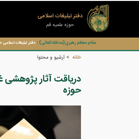
دفتر تبلیغات اسلامی
حوزه علمیه قم
مقام معظم رهبری(مدظله العالی) :
دفتر تبلیغات اسلامی ح
خانه
آرشیو و محتوا
دریاقت آثار پژوهشی غ
حوزه