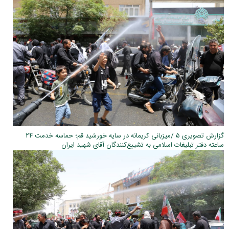
گزارش تصویری ۵ /میزبانی کریمانه در سایه خورشید قم؛ حماسه خدمت ۲۴
ساعته دفتر تبلیغات اسلامی به تشییع‌کنندگان آقای شهید ایران