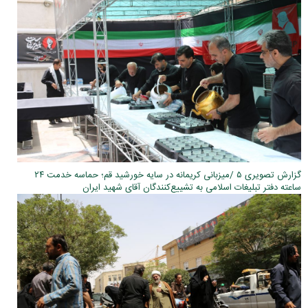
گزارش تصویری ۵ /میزبانی کریمانه در سایه خورشید قم؛ حماسه خدمت ۲۴
ساعته دفتر تبلیغات اسلامی به تشییع‌کنندگان آقای شهید ایران