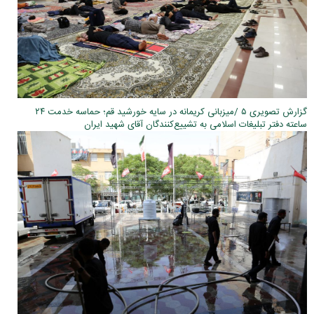
گزارش تصویری ۵ /میزبانی کریمانه در سایه خورشید قم؛ حماسه خدمت ۲۴
ساعته دفتر تبلیغات اسلامی به تشییع‌کنندگان آقای شهید ایران