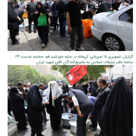
گزارش تصویری ۵ /میزبانی کریمانه در سایه خورشید قم؛ حماسه خدمت ۲۴
ساعته دفتر تبلیغات اسلامی به تشییع‌کنندگان آقای شهید ایران