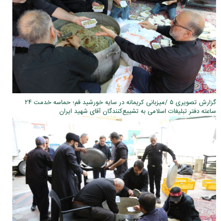
گزارش تصویری ۵ /میزبانی کریمانه در سایه خورشید قم؛ حماسه خدمت ۲۴
ساعته دفتر تبلیغات اسلامی به تشییع‌کنندگان آقای شهید ایران