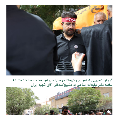
گزارش تصویری ۵ /میزبانی کریمانه در سایه خورشید قم؛ حماسه خدمت ۲۴
ساعته دفتر تبلیغات اسلامی به تشییع‌کنندگان آقای شهید ایران