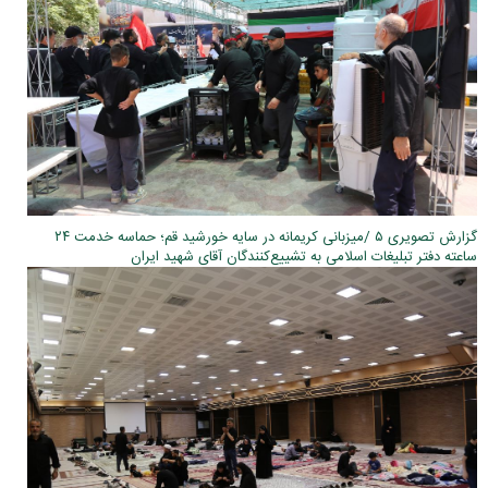
گزارش تصویری ۵ /میزبانی کریمانه در سایه خورشید قم؛ حماسه خدمت ۲۴
ساعته دفتر تبلیغات اسلامی به تشییع‌کنندگان آقای شهید ایران