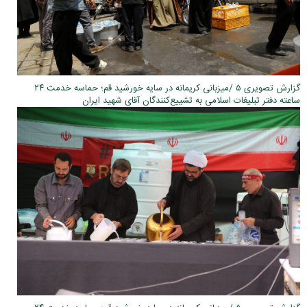
گزارش تصویری ۵ /میزبانی کریمانه در سایه خورشید قم؛ حماسه خدمت ۲۴
ساعته دفتر تبلیغات اسلامی به تشییع‌کنندگان آقای شهید ایران