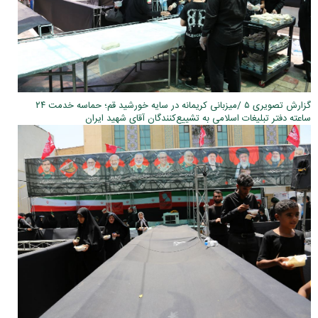
گزارش تصویری ۵ /میزبانی کریمانه در سایه خورشید قم؛ حماسه خدمت ۲۴
ساعته دفتر تبلیغات اسلامی به تشییع‌کنندگان آقای شهید ایران