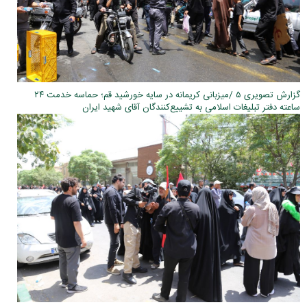
گزارش تصویری ۵ /میزبانی کریمانه در سایه خورشید قم؛ حماسه خدمت ۲۴
ساعته دفتر تبلیغات اسلامی به تشییع‌کنندگان آقای شهید ایران