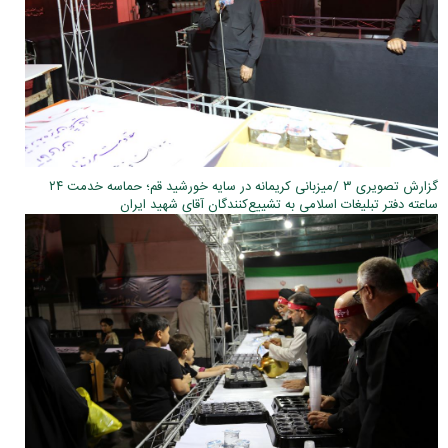
گزارش تصویری ۳ /میزبانی کریمانه در سایه خورشید قم؛ حماسه خدمت ۲۴
ساعته دفتر تبلیغات اسلامی به تشییع‌کنندگان آقای شهید ایران