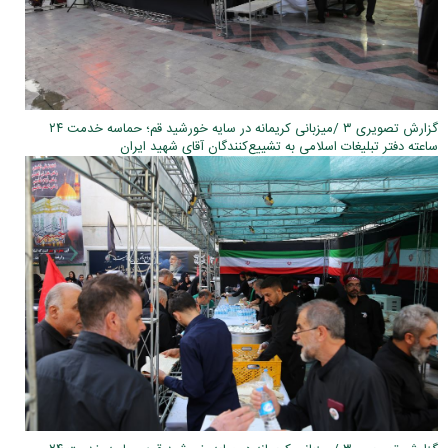
گزارش تصویری ۳ /میزبانی کریمانه در سایه خورشید قم؛ حماسه خدمت ۲۴
ساعته دفتر تبلیغات اسلامی به تشییع‌کنندگان آقای شهید ایران