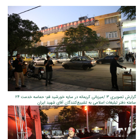
گزارش تصویری ۳ /میزبانی کریمانه در سایه خورشید قم؛ حماسه خدمت ۲۴
ساعته دفتر تبلیغات اسلامی به تشییع‌کنندگان آقای شهید ایران