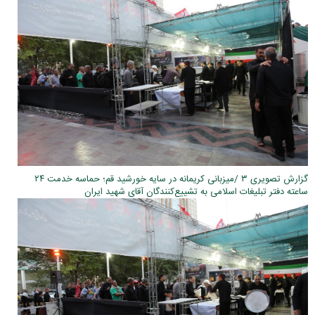
گزارش تصویری ۳ /میزبانی کریمانه در سایه خورشید قم؛ حماسه خدمت ۲۴
ساعته دفتر تبلیغات اسلامی به تشییع‌کنندگان آقای شهید ایران