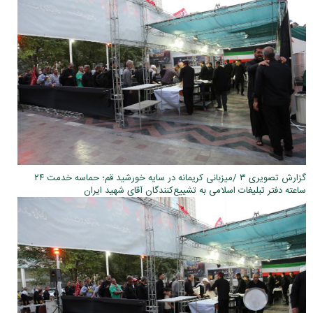
گزارش تصویری ۳ /میزبانی کریمانه در سایه خورشید قم؛ حماسه خدمت ۲۴
ساعته دفتر تبلیغات اسلامی به تشییع‌کنندگان آقای شهید ایران