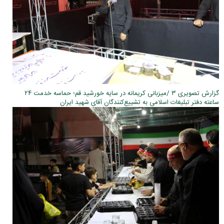
گزارش تصویری ۳ /میزبانی کریمانه در سایه خورشید قم؛ حماسه خدمت ۲۴
ساعته دفتر تبلیغات اسلامی به تشییع‌کنندگان آقای شهید ایران