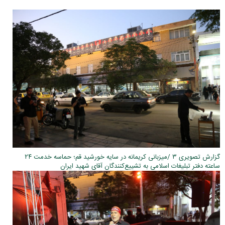
گزارش تصویری ۳ /میزبانی کریمانه در سایه خورشید قم؛ حماسه خدمت ۲۴
ساعته دفتر تبلیغات اسلامی به تشییع‌کنندگان آقای شهید ایران