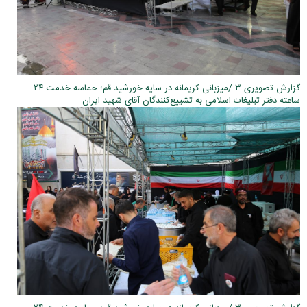
گزارش تصویری ۳ /میزبانی کریمانه در سایه خورشید قم؛ حماسه خدمت ۲۴
ساعته دفتر تبلیغات اسلامی به تشییع‌کنندگان آقای شهید ایران