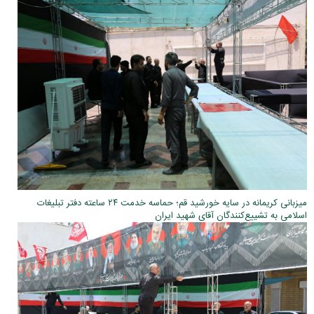
میزبانی کریمانه در سایه خورشید قم؛ حماسه خدمت ۲۴ ساعته دفتر تبلیغات
اسلامی به تشییع‌کنندگان آقای شهید ایران