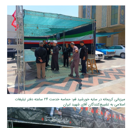
میزبانی کریمانه در سایه خورشید قم؛ حماسه خدمت ۲۴ ساعته دفتر تبلیغات
اسلامی به تشییع‌کنندگان آقای شهید ایران