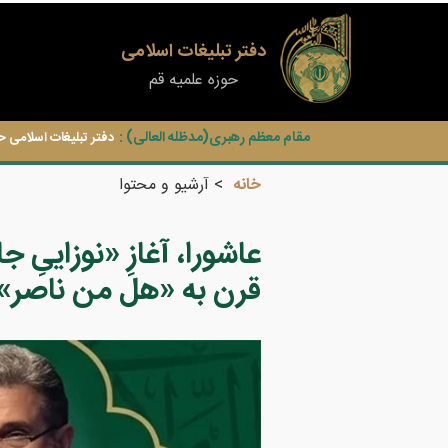
دفتر تبلیغات اسلامی
حوزه علمیه قم
مقام معظم رهبری(مدظله العالی) :
دفتر تبلیغات اسلامی ح
خانه
آرشیو و محتوا
قرن به «هل من ناصر»