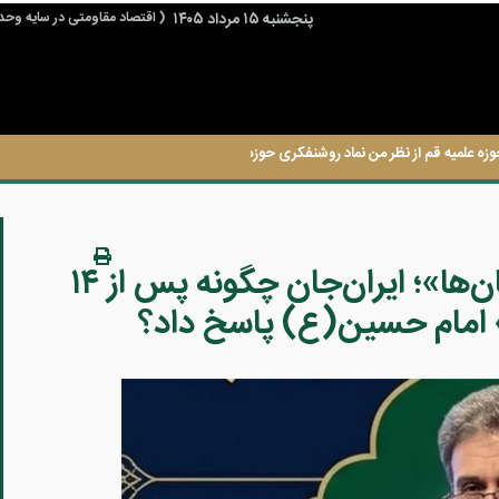
پنجشنبه ۱۵ مرداد ۱۴۰۵
( اقتصاد مقاومتی در سایه وحد
وزه علمیه قم از نظر من نماد روشنفکری حوزه است.
عاشورا، آغازِ «نوزاییِ جان‌ها»؛ ایران‌جان چگونه پس از ۱۴
 امام حسین(ع) پاسخ داد؟