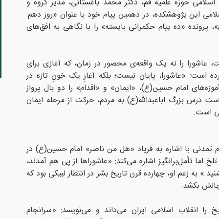
اسلامی حوزه علمیه قم، دکتر محمد باغستانی، مدیر گروه و
می این پژوهشکده، در دهمین پیام خود با عنوان «روز دهم:
ن»، پرونده «ده پیام حکمرانی بایسته» را با نگاهی به افق‌های
ت، عاشورا را نه یک واقعه‌ی محصور در زمان، که آغازی برای
ه است: «عاشورا، پایان نیست؛ بلکه آغازِ یک خونِ تازه در
ه‌های امام حسین(ع)، «ایمان» و «اقدام» را دو بال پرواز
ت درس بزرگ اباعبدالله(ع) به مردم، حرکت از مرحله ایمان
بی است.
تمدنی با اشاره به فریاد «هل من ناصر» امام حسین(ع) در
 اما تأمل‌برانگیز اشاره می‌کند: «عاشوراها از پی هم آمدند،
نید.» به زعم او، چهارده قرن تاریخ بشر در انتظار لبیکی بود که
ه چالش بکشد.
 را انقلاب اسلامی ایران می‌داند و می‌نویسد: «سرانجام