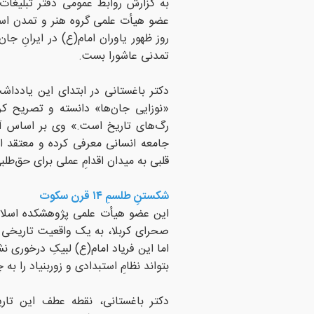
به گزارش روابط عمومی دفتر تبلیغات 
عضو هیأت علمی گروه هنر و تمدن اسلا
روز ظهور یاوران امام(ع) در ایرانِ جا
تمدنی عاشورا بست.
دکتر باغستانی در ابتدای این یادداش
«نوزایی جان‌ها» دانسته و تصریح کرد
رگ‌های تاریخ است.» وی بر اساس آموز
جامعه انسانی معرفی کرده و معتقد اس
قلبی به میدان اقدامِ عملی برای حق‌طل
شکستنِ طلسمِ ۱۴ قرن سکوت
این عضو هیأت علمی پژوهشکده اسلام 
صحرای کربلا، به یک واقعیت تاریخی تلخ
اما این فریاد امام(ع) لبیکِ درخوری نش
بتواند نظامِ استبدادی و زوربنیاد را ب
دکتر باغستانی، نقطه عطف این تاریخ