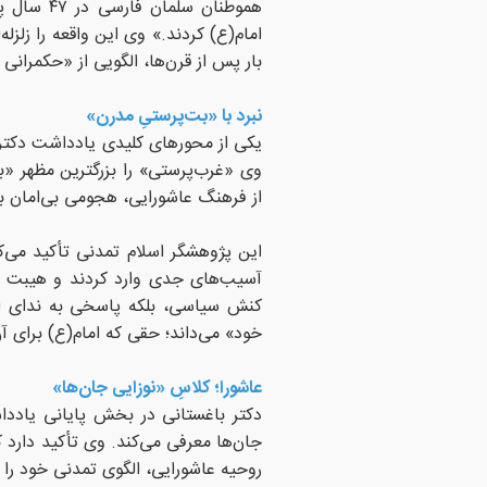
هموطنان سل
امام(ع) کردند.» وی این واقعه را زلز
بار پس از قرن‌ها، الگویی از «حکمرانی م
نبرد با «بت‌پرستیِ مدرن»
یکی از محورهای کلیدی یادداشت دکتر 
وی «غرب‌پرستی» را بزرگترین مظهر «بت
از فرهنگ عاشورایی، هجومی بی‌امان به
این پژوهشگر اسلام تمدنی تأکید می‌ک
آسیب‌های جدی وارد کردند و هیبت او
کنش سیاسی، بلکه پاسخی به ندای ا
خود» می‌داند؛ حقی که امام(ع) برای آن
عاشورا؛ کلاسِ «نوزایی جان‌ها»
دکتر باغستانی در بخش پایانی یاددا
جان‌ها معرفی می‌کند. وی تأکید دارد که
روحیه عاشورایی، الگوی تمدنی خود را