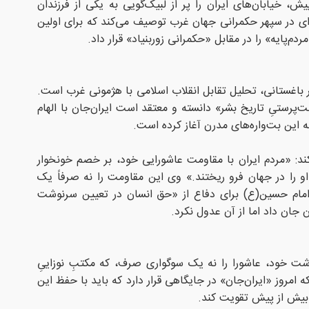
مان فارسی در ۴۷ سال پیش، خیابان‌های ایران را پر از لبیک‌گویی به یکی از فرزندان
له‌ای در سپهر حکمرانی جهان غرب توصیف می‌کند که برای اولین
ردم‌پایه» را در مقابل «حکمرانی زوربنیاد» قرار داد.
باغستانی، تحلیل تقابل انقلاب اسلامی با هژمونی غرب است.
‌پرستیِ تاریخ بشر» دانسته و معتقد است ایران‌جان با الهام
 این بت‌واره‌های مدرن آغاز کرده است.
ند: «مردم ایران با مقاومت عاشورایی خود، بر خصم خونخوار
 را در جهان فرو ریختند.» وی این مقاومت را نه صرفاً یک
مام حسین(ع) برای دفاع از «حق انسان در تعیین سرنوشت
 جان داد اما از آن عدول نکرد.
شت خود، عاشورا را نه یک سوگواری صرف، که مکتبِ نوزاییِ
 امروز «ایران‌جان» در جایگاهی قرار دارد که باید با حفظ این
 بیش از پیش تقویت کند.