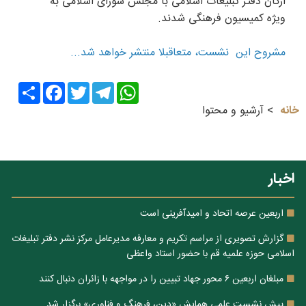
ارکان دفتر تبلیغات اسلامی با مجلس شورای اسلامی به
ویژه کمیسیون فرهنگی شدند.
مشروح این نشست، متعاقبلا منتشر خواهد شد...
Share
Facebook
Twitter
Telegram
WhatsApp
خانه
آرشیو و محتوا
اخبار
اربعین عرصه اتحاد و امیدآفرینی است
گزارش تصویری از مراسم تکریم و معارفه مدیرعامل مرکز نشر دفتر تبلیغات
اسلامی حوزه علمیه قم با حضور استاد واعظی
مبلغان اربعین ۶ محور جهاد تبیین را در مواجهه با زائران دنبال کنند
پیش نشست علمی همایش «دین، فرهنگ و فناوری» برگزار شد