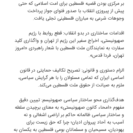
بر مرکزی بودن قضیه فلسطین برای امت اسلامی که حتی
پیش از پیروزی انقلاب با صدور فتوای جواز پرداخت
وجوهات شرعی به مبارزان فلسطینی تجلی یافت.
اقدامات ساختاری در بدو انقلاب: قطع روابط با رژیم
صهیونیستی، اخراج سفیر این رژیم از تهران و واگذاری کلید
سفارت به نمایندگان ملت فلسطین با شعار راهبردی «امروز
تهران، فردا قدس».
الزام دستوری و قانونی: تصریح تکالیف حمایتی در قانون
اساسی ایران که تمامی مسئولان را با هر گرایش سیاسی،
ملزم به صیانت از حقوق ملت فلسطین می‌کند.
هدف‌گذاری محو ساختار سیاسی صهیونیسم: تبیین دقیق
مفهوم «امحاء کانون صهیونیستی» به معنای برچیدن سلطه
و ساختار سیاسی ظالمانه حاکم بر اراضی اشغالی و نه
آسیب به آحاد پیروان ادیان؛ چرا که حق زیست برای
یهودیان، مسیحیان و مسلمانان بومی فلسطین به یکسان به