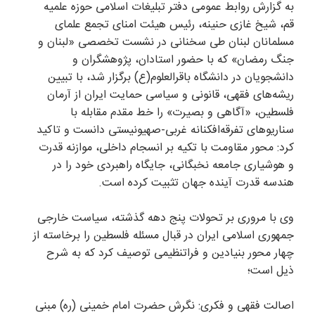
به گزارش روابط عمومی دفتر تبلیغات اسلامی حوزه علمیه
قم، شیخ غازی حنینه، رئیس هیئت امنای تجمع علمای
مسلمانان لبنان طی سخنانی در نشست تخصصی «لبنان و
جنگ رمضان» که با حضور استادان، پژوهشگران و
دانشجویان در دانشگاه باقرالعلوم(ع) برگزار شد، با تبیین
ریشه‌های فقهی، قانونی و سیاسی حمایت ایران از آرمان
فلسطین، «آگاهی و بصیرت» را خط مقدم مقابله با
سناریوهای تفرقه‌افکنانه غربی-صهیونیستی دانست و تاکید
کرد: محور مقاومت با تکیه بر انسجام داخلی، موازنه قدرت
و هوشیاری جامعه نخبگانی، جایگاه راهبردی خود را در
هندسه قدرت آینده جهان تثبیت کرده است.
وی با مروری بر تحولات پنج دهه گذشته، سیاست خارجی
جمهوری اسلامی ایران در قبال مسئله فلسطین را برخاسته از
چهار محور بنیادین و فراتنظیمی توصیف کرد که به شرح
ذیل است؛
اصالت فقهی و فکری: نگرش حضرت امام خمینی (ره) مبنی