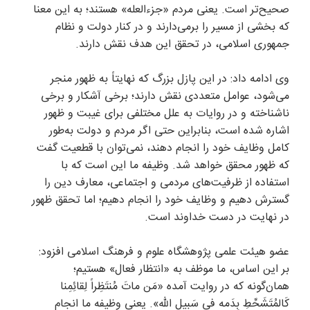
صحیح‌تر است. یعنی مردم «جزءالعله» هستند؛ به این معنا
که بخشی از مسیر را برمی‌دارند و در کنار دولت و نظام
جمهوری اسلامی، در تحقق این هدف نقش دارند.
وی ادامه داد: در این پازل بزرگ که نهایتاً به ظهور منجر
می‌شود، عوامل متعددی نقش دارند؛ برخی آشکار و برخی
ناشناخته و در روایات به علل مختلفی برای غیبت و ظهور
اشاره شده است، بنابراین حتی اگر مردم و دولت به‌طور
کامل وظایف خود را انجام دهند، نمی‌توان با قطعیت گفت
که ظهور محقق خواهد شد. وظیفه ما این است که با
استفاده از ظرفیت‌های مردمی و اجتماعی، معارف دین را
گسترش دهیم و وظایف خود را انجام دهیم؛ اما تحقق ظهور
در نهایت در دست خداوند است.
عضو هیئت علمی پژوهشگاه علوم و فرهنگ اسلامی افزود:
بر این اساس، ما موظف به «انتظار فعال» هستیم؛
همان‌گونه که در روایت آمده «مَن ماتَ مُنتَظِراً لِقائِمِنا
کَالمُتَشَحِّطِ بِدَمه فی سَبیلِ الله». یعنی وظیفه ما انجام