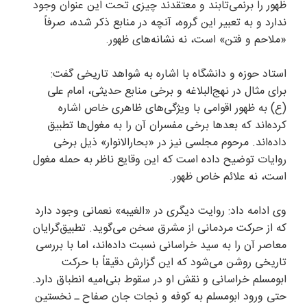
ظهور را برنمی‌تابند و معتقدند چیزی تحت این عنوان وجود
ندارد و به تعبیر این گروه، آنچه در منابع ذکر شده، صرفاً
«ملاحم و فتن» است، نه نشانه‌های ظهور.
استاد حوزه و دانشگاه با اشاره به شواهد تاریخی گفت:
برای مثال در نهج‌البلاغه و برخی منابع حدیثی، امام علی
(ع) به ظهور اقوامی با ویژگی‌های ظاهری خاص اشاره
کرده‌اند که بعد‌ها برخی مفسران آن را به مغول‌ها تطبیق
داده‌اند. مرحوم مجلسی نیز در «بحارالانوار» ذیل برخی
روایات توضیح داده است که این وقایع ناظر به حمله مغول
است، نه علائم خاص ظهور.
وی ادامه داد: روایت دیگری در «الغیبه» نعمانی وجود دارد
که از حرکت مردمانی از مشرق سخن می‌گوید. تطبیق‌گرایان
معاصر آن را به سید خراسانی نسبت داده‌اند، اما با بررسی
تاریخی روشن می‌شود که این گزارش دقیقاً با حرکت
ابومسلم خراسانی و نقش او در سقوط بنی‌امیه انطباق دارد.
حتی ورود ابومسلم به کوفه و نجات جان صفاح ـ نخستین