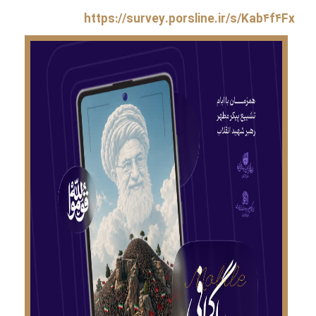
https://survey.porsline.ir/s/Kab۴f۴Fx