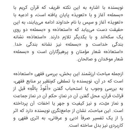
نویسنده با اشاره به این نکته ظریف که قرآن کریم با
«بسمله» آغاز و با «تعویذ» پایان یافته است، و ادعیه با
«تعویذ» آغاز و سپس با نام خداوند ادامه می‌یابند، به این
حقیقت دست می‌یابد که «استعاذه» و «بسمله» دو روی
یک سکه‌اند و با یکدیگر تلازم دارند. «استعاذه» نشانه
بندگی خداست و «بسمله» نیز نشانه بندگی خدا.
«استعاذه» شعار مؤمنان و پرهیزگاران است و «بسمله»
شعار موحّدان و صالحان.
ازجمله مباحث ارزشمند این بخش، بررسی فقهی «استعاذه»
است که در آن، نویسنده با تسلطی کم‌نظیر بر منابع فقهی،
به بررسی وجوب یا استحباب گفتن «أَعُوذُ بِاللَّهِ» قبل از
قرائت قرآن، محل گفتن آن در نماز، حکم آن در نماز جماعت
و نماز میّت، و نیز کیفیت و جهر یا اخفات آن پرداخته
است. این مباحث، نشان از جامع‌نگری نویسنده دارد که اثر
را از یک تفسیر صرفاً ادبی و عرفانی، به اثری فقهی و
کاربردی نیز بدل ساخته است.