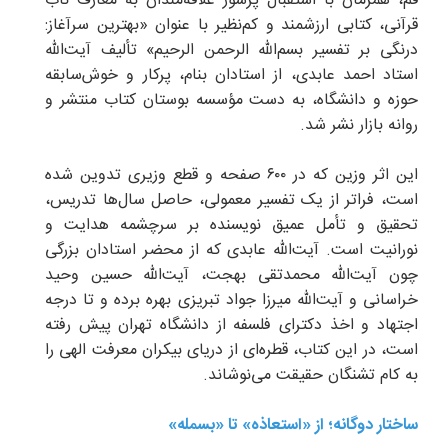
قم، همزمان با استقبال پرشور علاقه‌مندان به معارف ناب
قرآنی، کتابی ارزشمند و کم‌نظیر با عنوان «بهترین سرآغاز:
درنگی بر تفسیر بسم‌الله الرحمن الرحیم» تألیف آیت‌الله
استاد احمد عابدی، از استادان بنام، پرکار و خوش‌سابقه
حوزه و دانشگاه، به دست مؤسسه بوستان کتاب منتشر و
روانه بازار نشر شد.
این اثر وزین که در ۶۰۰ صفحه و قطع وزیری تدوین شده
است، فراتر از یک تفسیر معمولی، حاصل سال‌ها تدریس،
تحقیق و تأمل عمیق نویسنده بر سرچشمه هدایت و
نورانیت است. آیت‌الله عابدی که از محضر استادان بزرگی
چون آیت‌الله محمدتقی بهجت، آیت‌الله حسین وحید
خراسانی و آیت‌الله میرزا جواد تبریزی بهره برده و تا درجه
اجتهاد و اخذ دکترای فلسفه از دانشگاه تهران پیش رفته
است، در این کتاب، قطره‌ای از دریای بیکران معرفت الهی را
به کام تشنگان حقیقت می‌نوشاند.
ساختار دوگانه؛ از «استعاذه» تا «بسمله»