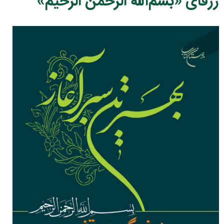
ژرفای «بسم‌الله الرحمن الرحیم»