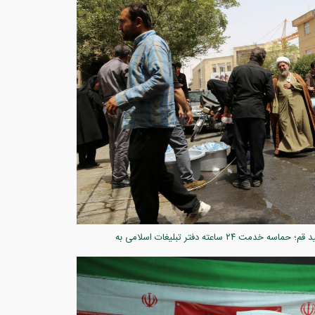
گزارش تصویری ۵ /میزبانی کریمانه در سایه خورشید قم؛ حماسه خدمت ۲۴ ساعته دفتر تبلیغات اسلامی به