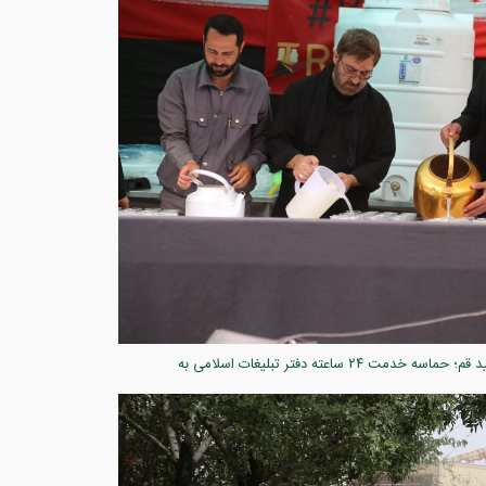
گزارش تصویری ۵ /میزبانی کریمانه در سایه خورشید قم؛ حماسه خدمت ۲۴ ساعته دفتر تبلیغات اسلامی به