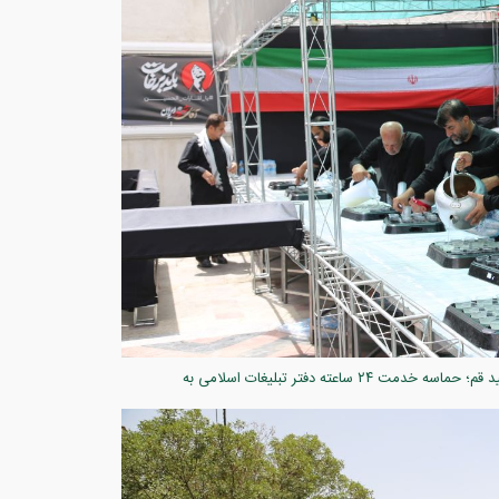
گزارش تصویری ۵ /میزبانی کریمانه در سایه خورشید قم؛ حماسه خدمت ۲۴ ساعته دفتر تبلیغات اسلامی به