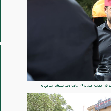
گزارش تصویری ۵ /میزبانی کریمانه در سایه خورشید قم؛ حماسه خدمت ۲۴ ساعته دفتر تبلیغات اسلامی به