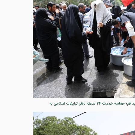
گزارش تصویری ۵ /میزبانی کریمانه در سایه خورشید قم؛ حماسه خدمت ۲۴ ساعته دفتر تبلیغات اسلامی به