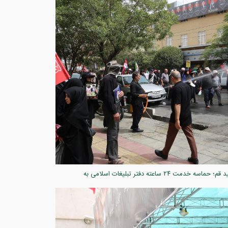
گزارش تصویری ۵ /میزبانی کریمانه در سایه خورشید قم؛ حماسه خدمت ۲۴ ساعته دفتر تبلیغات اسلامی به