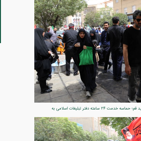
گزارش تصویری ۵ /میزبانی کریمانه در سایه خورشید قم؛ حماسه خدمت ۲۴ ساعته دفتر تبلیغات اسلامی به