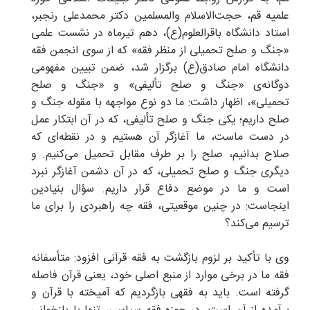
علمیه قم، حجت‌الاسلام والمسلمین دکتر محمدعلی رنجبر،
استاد دانشگاه باقرالعلوم(ع)، دهم تیرماه در نشست علمی
«جنگ و صلح تحمیلی از منظر فقه» که از سوی انجمن فقه
دانشگاه امام صادق(ع) برگزار شد، ضمن تبیین مفهومی
دوگانه‌ی «جنگ و صلح تألیفی» و «جنگ و صلح
تحمیلی»، اظهار داشت: ما دو نوع مواجهه با مقوله جنگ و
صلح داریم؛ یکی جنگ و صلح تألیفی، که در آن ابتکار عمل
در دست ماست، ما آغازگر آن هستیم و در نقطه‌ای که
صلاح بدانیم، صلح را بر طرف مقابل تحمیل می‌کنیم. و
دیگری جنگ و صلح تحمیلی، که در آن دشمن آغازگر نبرد
است و ما در موضع دفاع قرار داریم. سؤال بنیادین
اینجاست: در چنین موقعیتی، فقه چه راهبردی را برای ما
ترسیم می‌کند؟
وی با تأکید بر لزوم بازگشت به فقه قرآنی افزود: متأسفانه
فقه ما در برخی موارد از منبع اصلی خود، یعنی قرآن فاصله
گرفته است. باید به فقهی بازگردیم که آمیخته با قرآن و