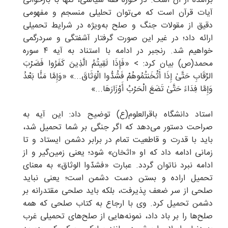
برآمده از آن است. در حوزه فقه سیاسی، تنها با بازخوانی
آیات قرآن است که می‌توان تحلیلی منسجم و مفهومی
دقیق از مقولات جنگ و صلح به‌ویژه در شرایط تحمیلی
ارائه داد؛ در غیر این صورت گرفتار آشفتگی و سردرگمی
خواهیم شد. رنجبر در ادامه با استناد به آیه ۴ سوره
محمد(ص) بیان کرد: > «فَإِذَا لَقِیتُمُ الَّذِینَ كَفَرُوا فَضَرْبَ
الرِّقَابِ حَتَّىٰ إِذَا أَثْخَنتُمُوهُمْ فَشُدُّوا الْوَثَاقَ...» «وَإِمَّا مَنًّا بَعْدُ
وَإِمَّا فِدَاءً حَتَّىٰ تَضَعَ الْحَرْبُ أَوْزَارَهَا...»
استاد دانشگاه باقرالعلوم(ع) توضیح داد: این آیه به
صراحت دستور می‌دهد که اگر جنگی بر شما تحمیل شد،
باید با قدرت و قاطعیت تمام در برابر دشمن ایستاد و تا
زمانی ادامه داد که او «اثخان» شود؛ یعنی زمین‌گیر و از
ادامه نبرد ناتوان گردد. عبارت «فشدّوا الوثاق» به معنای
تحمیل اراده و بستن دست دشمن است؛ یعنی نباید
صلحی از سر ضعف پذیرفت، بلکه باید صلحی مقتدرانه بر
دشمن تحمیل کرد. وی با ارجاع به کتاب صلحی که همه
صلح‌ها را بر باد داد، نمونه‌هایی از صلح‌های تحمیلی غرب