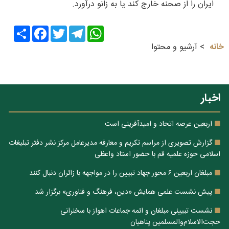
ایران را از صحنه خارج کند یا به زانو درآورد.
Share
Facebook
Twitter
Telegram
WhatsApp
خانه
آرشیو و محتوا
اخبار
اربعین عرصه اتحاد و امیدآفرینی است
گزارش تصویری از مراسم تکریم و معارفه مدیرعامل مرکز نشر دفتر تبلیغات
اسلامی حوزه علمیه قم با حضور استاد واعظی
مبلغان اربعین ۶ محور جهاد تبیین را در مواجهه با زائران دنبال کنند
پیش نشست علمی همایش «دین، فرهنگ و فناوری» برگزار شد
نشست تبیینی مبلغان و ائمه جماعات اهواز با سخنرانی
حجت‌الاسلام‌والمسلمین پناهیان