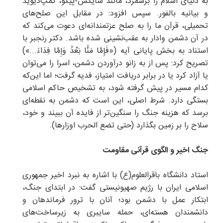
به دنیای اسلام را برشمرد، مانند سایکس-پیکو، کمپ‌دیوید
و بیانیه بالفور. سپس افزود: در مقابل این صلح‌های
تحمیلی، قرآن ما را به صلح عزتمندانه‌ای دعوت می‌کند که
در آن دشمن وادار به عقب‌نشینی شده باشد. دکتر رنجبر با
استناد به بخش پایانی آیه («فَإِمَّا مَنًّا بَعْدُ وَإِمَّا فِدَاءً...»)
تصریح کرد: پس از به زانو درآوردن دشمن، اسرا را می‌توان
یا آزاد کرد یا در برابر دریافت امتیاز، فدیه گرفت؛ اما این‌که
کدام مسیر در پیش گرفته شود، به تشخیص حاکم اسلامی
بستگی دارد. شرط اصلی، این است که دشمن به نقطه‌ای
برسد که هزینه جنگ را سنگین‌تر از فایده آن ببیند و خود،
سلاح را بر زمین بگذارد (حتی تضع الحرب اوزارها).
جنگ اخیر و الگوی قرآنی مقاومت
استاد دانشگاه باقرالعلوم(ع) با اشاره به نبرد اخیر جمهوری
اسلامی ایران با رژیم صهیونیستی گفت: در ابتدای جنگ،
ابتکار عمل با دشمن بود؛ آنان با ترور فرماندهان و
دانشمندان هسته‌ای، حمله سایبری به زیرساخت‌های