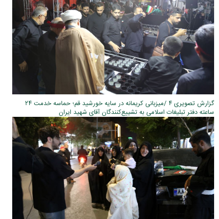
گزارش تصویری ۴ /میزبانی کریمانه در سایه خورشید قم؛ حماسه خدمت ۲۴
ساعته دفتر تبلیغات اسلامی به تشییع‌کنندگان آقای شهید ایران