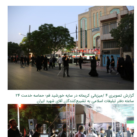
گزارش تصویری ۴ /میزبانی کریمانه در سایه خورشید قم؛ حماسه خدمت ۲۴
ساعته دفتر تبلیغات اسلامی به تشییع‌کنندگان آقای شهید ایران