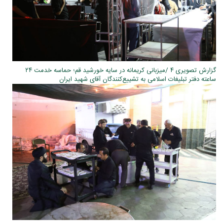
گزارش تصویری ۴ /میزبانی کریمانه در سایه خورشید قم؛ حماسه خدمت ۲۴
ساعته دفتر تبلیغات اسلامی به تشییع‌کنندگان آقای شهید ایران