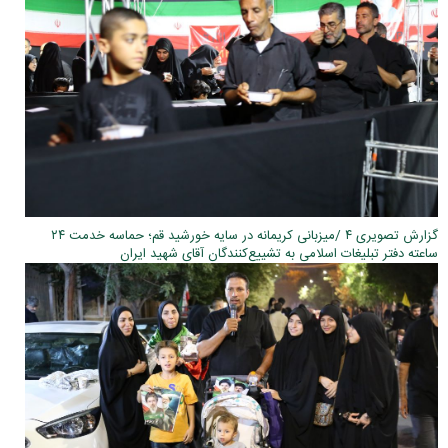
گزارش تصویری ۴ /میزبانی کریمانه در سایه خورشید قم؛ حماسه خدمت ۲۴
ساعته دفتر تبلیغات اسلامی به تشییع‌کنندگان آقای شهید ایران