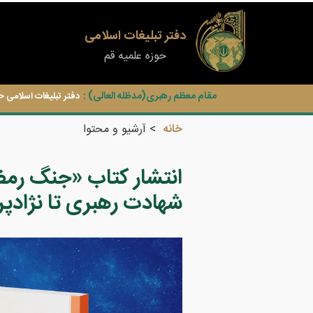
دفتر تبلیغات اسلامی
حوزه علمیه قم
مقام معظم رهبری(مدظله العالی) :
دفتر تبلیغات اسلامی ح
خانه
آرشیو و محتوا
انتشار کتاب «جنگ رمض
شهادت رهبری تا نژادپر