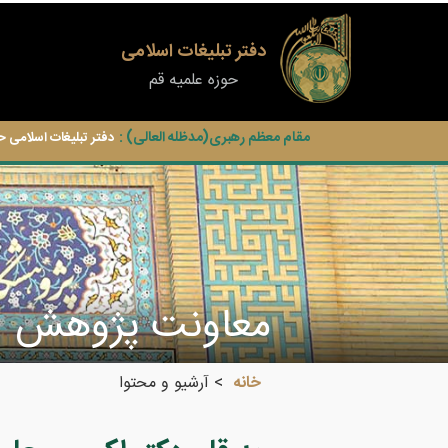
دفتر تبلیغات اسلامی
حوزه علمیه قم
مقام معظم رهبری(مدظله العالی) :
دفتر تبلیغات اسلامی ح
معاونت پژوهش
خانه
آرشیو و محتوا