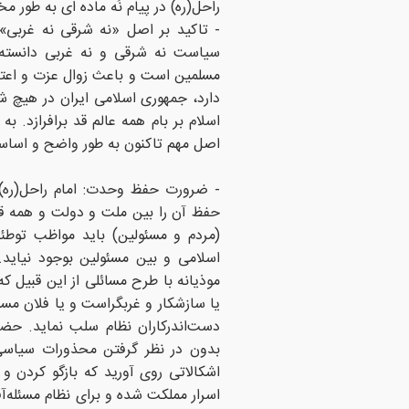
راحل(ره) در پیام نُه ماده ای به طور م
- تاکید بر اصل «نه شرقی نه غربی»: 
سیاست نه شرقى و نه غربى دانسته
مسلمین است و باعث زوال عزت و اعتبا
دارد، جمهوری اسلامی ایران در هیچ ش
اسلام بر بام همه عالم قد برافرازد. ب
اصل مهم تاکنون به طور واضح و اساس
- ضرورت حفظ وحدت: امام راحل(ره) 
حفظ آن را بین ملت و دولت و همه ق
(مردم و مسئولین) باید مواظب توطئه
اسلامى و بین مسئولین بوجود نیاید
موذیانه با طرح مسائلى از این قبیل ک
یا سازشکار و غربگراست و یا فلان مسئو
دست‏‌اندرکاران نظام سلب نماید. حضرت
بدون در نظر گرفتن محذورات سیاسى
اشکالاتى روى آورید که بازگو کردن 
اسرار مملکت شده و براى نظام مسئله‏‌آفر