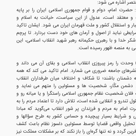
ختصر اشاره می شود:
حضرت امام، دوام و قوام جمهورى اسلامى ایران را بر پایه
 و معتقد است، عدول از این سیاست، خیانت به اسلام و
ر و استقلال کشور و ملت قهرمان ایران می شود. ایشان تاکید
رایطی نباید از اصول و آرمان های خود دست بردارد. تا پرچم
ه شکر خدا و با رهبری حکیمانه رهبر شهید انقلاب اسلامی، این
ی به منصه ظهور رسیده است.
وحدت را رمز پیروزی انقلاب اسلامی و بقای آن می داند و
شرهای جامعه ضروری می شمارد. امام تاکید می کند که همه
 دشمنان باشند؛ تا شکاف و اختلاف میان طرفداران انقلاب
. دشمن مکّار، شخصیت ها و مسئولین را متهم می نماید و
ه فلان شخصیت نظام جمهورى اسلامى راستگرا و یا میانه رو و
ل تندرو و انقلابى شده‏ است، تلاش دارد تا اعتماد مردم را به
 امام به مردم و فرزندان پر شور انقلاب مى‌‏گوید که مبادا
 و شرایط بسیار پیچیده و حساس کشور به طرح سؤالها و
و تحلیل واقعى قضایا توسط مسئولین دلسوز نظام باعث کشف
ین گردد و نه تنها گره‏‌اى را باز نکند که بر مشکلات مملکت نیز