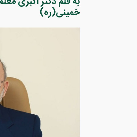
به قلم دکتر اکبری معلم:
خمینی(ره)