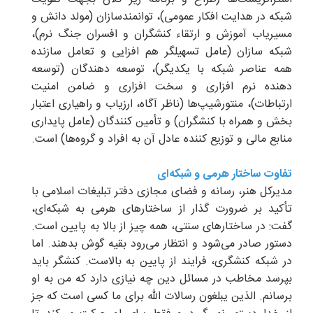
شبکه در هدایت افکار عمومی)، توانمندسازان (مولد دانش و
مسیریاب آموزش و ارتقاء کنشگران و افسران جنگ نرم)،
شبکه سازان (عامل تسهیلگر هم افزایی و تعامل سازنده
همه عناصر شبکه با یکدیگر)، توسعه دهندگان (توسعه
دهنده نرم افزاری و سخت افزاری و ضامن امنیت
ارتباطات)، منتورشیپ‌ها (ناظر آگاه، ارزیاب و راهیاری اعتبار
بخش و همراه با کنشگران) و تأمین کنندگان (عامل پایداری
منابع مالی و توزیع کننده عادل آن به افراد و گروه‌ها) است.
تفاوت ساختار هرمی و شبکه‌ای
مدیرکل هنر، رسانه و فضای مجازی دفتر تبلیغات اسلامی با
تأکید بر ضرورت گذار از ساختارهای هرمی به شبکه‌ای،
گفت: در ساختارهای سنتی، همه چیز از بالا به پایین است.
دستور صادر می‌شود و انتظار می‌رود بقیه گوش بدهند. اما
در شبکه کنشگری، فرایند از پایین به بالاست. کنشگر باید
بپرسد مخاطب در مسائل دین چه نیازی دارد که من به او
برسانم. الذین یبلغون رسالات الله برای ما کسی است که جز