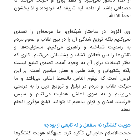
از خدا دستور نمی‌گیرد و فقط برای او حرکت می‌کند تا
مصداقی باشد از ادامه آیه شریفه که فرموده: و لا یخشون
احداً الا الله.
وی افزود: در ساختار شبکه‌ای، ما عرصه‌ای را تصدی
نمی‌کنیم بلکه توزیع شدگی آن را در بین طلاب و عموم مردم
به رسمیت شناخته و راهبری می‌کنیم. مسئولیت‌ها و
نقش‌ها را بین فعالان کشف و پشتیبانی می‌کنیم. کاری که
دفتر تبلیغات برای آن به وجود آمده، تصدی تبلیغ نیست
بلکه پشتیبانی و رشد علمی و عملی مبلغین است. بر این
فرض است که لیقوم الناس بالقسط اتفاق می‌افتد و ما
حرکت طلاب و مردم در تبلیغ و ترویج دین را به درستی
می‌بینیم و به سوی اهلش هدایت می‌کنیم و سپس
ظرفیت، امکان و توان بدهیم تا بتوانند تبلیغ مؤثری انجام
دهند.
هویت کنشگر؛ نه منفعل و نه تابعی از بودجه
حجت‌الاسلام حاجیانی تأکید کرد: هیچ‌گاه هویت کنشگرها