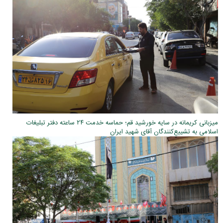
میزبانی کریمانه در سایه خورشید قم؛ حماسه خدمت ۲۴ ساعته دفتر تبلیغات
اسلامی به تشییع‌کنندگان آقای شهید ایران