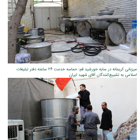
میزبانی کریمانه در سایه خورشید قم؛ حماسه خدمت ۲۴ ساعته دفتر تبلیغات
اسلامی به تشییع‌کنندگان آقای شهید ایران