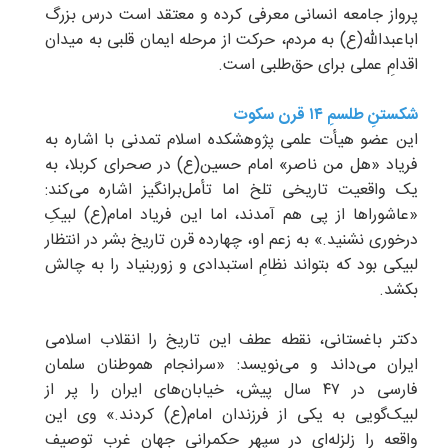
پرواز جامعه انسانی معرفی کرده و معتقد است درس بزرگ
اباعبدالله(ع) به مردم، حرکت از مرحله ایمان قلبی به میدان
اقدامِ عملی برای حق‌طلبی است.
شکستنِ طلسمِ ۱۴ قرن سکوت
این عضو هیأت علمی پژوهشکده اسلام تمدنی با اشاره به
فریاد «هل من ناصر» امام حسین(ع) در صحرای کربلا، به
یک واقعیت تاریخی تلخ اما تأمل‌برانگیز اشاره می‌کند:
«عاشوراها از پی هم آمدند، اما این فریاد امام(ع) لبیکِ
درخوری نشنید.» به زعم او، چهارده قرن تاریخ بشر در انتظار
لبیکی بود که بتواند نظامِ استبدادی و زوربنیاد را به چالش
بکشد.
دکتر باغستانی، نقطه عطف این تاریخ را انقلاب اسلامی
ایران می‌داند و می‌نویسد: «سرانجام هموطنان سلمان
فارسی در ۴۷ سال پیش، خیابان‌های ایران را پر از
لبیک‌گویی به یکی از فرزندان امام(ع) کردند.» وی این
واقعه را زلزله‌ای در سپهر حکمرانی جهان غرب توصیف