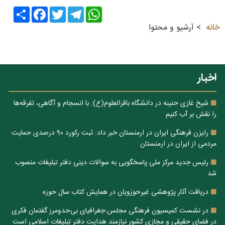
Share
Facebook
Twitter
Telegram
WhatsApp
خانه
آرشیو و محتوا
اخبار
شیخ غازی حنینه در دانشگاه باقرالعلوم(ع): با انسجام و آگاهی، تفرقه‌ها
را نقش بر آب کنیم
رایزن فرهنگی ایران در ارمنستان خبر داد: ثبت رکورد ۹۰ درصدی حمایت
مردمی از ایران در ارمنستان
رئیس جدید مرکز ملی پاسخگویی به سوالات دینی دفتر تبلیغات منصوب
شد
دریاقت آثار پژوهشی غیرحوزویان در همایش کتاب سال حوزه
در نشست کمیسیون فرهنگی مجلس:جغرافیای بی‌حدومرز گفتمان فکری
در فضای حقیقی و مجازی کشور نیازمند هدایت دفتر تبلیغات اسلامی است