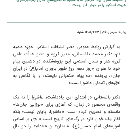
هیبت استکبار را در جهان فرو ریخت.
روابط عمومی دفتر
۱۴۰۵/۴/۱۳ شنبه
|
به گزارش روابط عمومی دفتر تبلیغات اسلامی حوزه علمیه
قم، دکتر محمد باغستانی، مدیر گروه و عضو هیأت علمی
گروه هنر و تمدن اسلامی این پژوهشکده، در دهمین پیام
خود با عنوان «روز دهم: روز ظهور یاوران امام(ع) در ایرانِ
جان»، پرونده «ده پیام حکمرانی بایسته» را با نگاهی به
افق‌های تمدنی عاشورا بست.
دکتر باغستانی در ابتدای این یادداشت، عاشورا را نه یک
واقعه‌ی محصور در زمان، که آغازی برای «نوزایی جان‌ها»
دانسته و تصریح کرده است: «عاشورا، پایان نیست؛ بلکه
آغازِ یک خونِ تازه در رگ‌های تاریخ است.» وی بر اساس
آموزه‌های امام حسین(ع)، «ایمان» و «اقدام» را دو بال