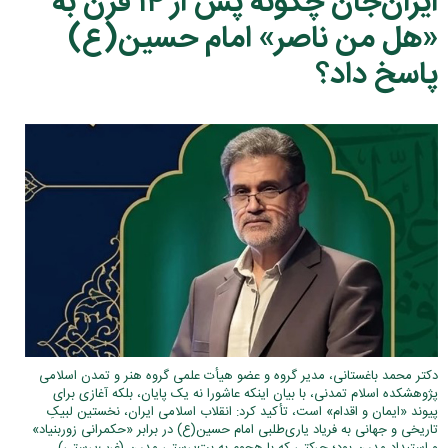
ایران‌جان چگونه پس از ۱۴ قرن به
«هل من ناصر» امام حسین(ع)
پاسخ داد؟
دکتر محمد باغستانی، مدیر گروه و عضو هیأت علمی گروه هنر و تمدن اسلامی
پژوهشکده اسلام تمدنی، با بیان اینکه عاشورا نه یک پایان، بلکه آغازی برای
پیوند «ایمان و اقدام» است، تأکید کرد: انقلاب اسلامی ایران، نخستین لبیکِ
تاریخی و جهانی به فریاد یاری‌طلبی امام حسین(ع) در برابر «حکمرانی زوربنیاد»
و استبداد مدرن بود؛ حرکتی که با هجوم به بت‌پرستیِ مدرن (غرب‌پرستی)،