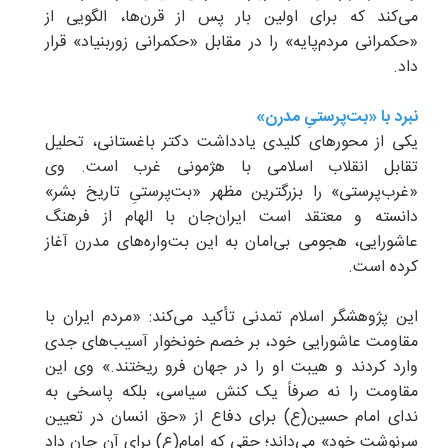
می‌کند که برای اولین بار پس از قرن‌ها، الگویی از
«حکمرانی مردم‌پایه» را در مقابل «حکمرانی زوربنیاد» قرار
داد.
نبرد با «بت‌پرستیِ مدرن»
یکی از محورهای کلیدی یادداشت دکتر باغستانی، تحلیل
تقابل انقلاب اسلامی با هژمونی غرب است. وی
«غرب‌پرستی» را بزرگترین مظهر «بت‌پرستیِ تاریخ بشر»
دانسته و معتقد است ایران‌جان با الهام از فرهنگ
عاشورایی، هجومی بی‌امان به این بت‌واره‌های مدرن آغاز
کرده است.
این پژوهشگر اسلام تمدنی تأکید می‌کند: «مردم ایران با
مقاومت عاشورایی خود، بر خصم خونخوار آسیب‌های جدی
وارد کردند و هیبت او را در جهان فرو ریختند.» وی این
مقاومت را نه صرفاً یک کنش سیاسی، بلکه پاسخی به
ندای امام حسین(ع) برای دفاع از «حق انسان در تعیین
سرنوشت خود» می‌داند؛ حقی که امام(ع) برای آن جان داد