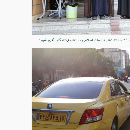
میزبانی کریمانه در سایه خورشید قم؛ حماسه خدمت ۲۴ ساعته دفتر تبلیغات اسلامی به تشییع‌کنندگان آقای شهید