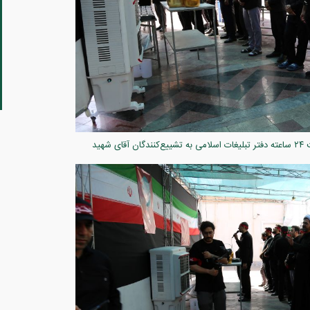
میزبانی کریمانه در سایه خورشید قم؛ حماسه خدمت ۲۴ ساعته دفتر تبلیغات اسلامی به تشییع‌کنندگان آقای شهید