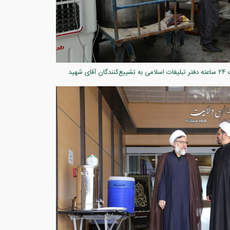
میزبانی کریمانه در سایه خورشید قم؛ حماسه خدمت ۲۴ ساعته دفتر تبلیغات اسلامی به تشییع‌کنندگان آقای شهید