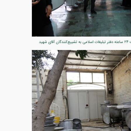
میزبانی کریمانه در سایه خورشید قم؛ حماسه خدمت ۲۴ ساعته دفتر تبلیغات اسلامی به تشییع‌کنندگان آقای شهید