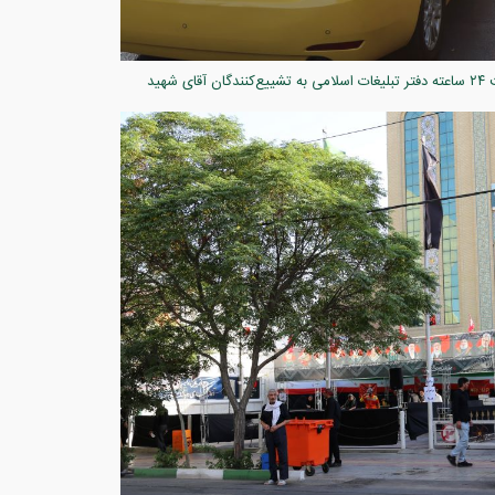
میزبانی کریمانه در سایه خورشید قم؛ حماسه خدمت ۲۴ ساعته دفتر تبلیغات اسلامی به تشییع‌کنندگان آقای شهید