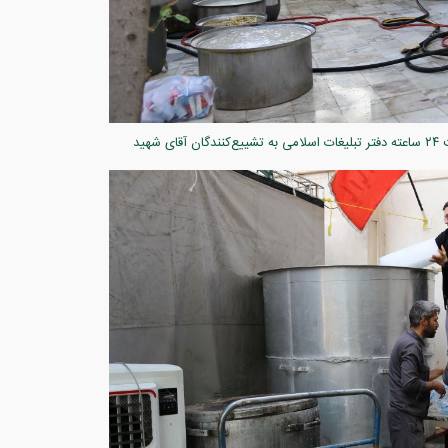
میزبانی کریمانه در سایه خورشید قم؛ حماسه خدمت ۲۴ ساعته دفتر تبلیغات اسلامی به تشییع‌کنندگان آقای شهید