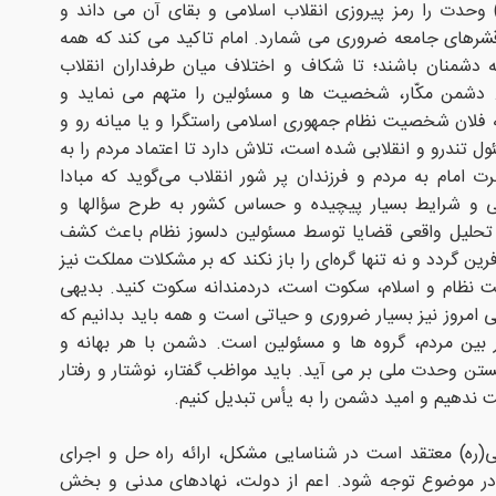
وحدت را رمز پیروزی انقلاب اسلامی و بقای آن می داند و
شرهای جامعه ضروری می شمارد. امام تاکید می کند که همه
 دشمنان باشند؛ تا شکاف و اختلاف میان طرفداران انقلاب
. دشمن مکّار، شخصیت ها و مسئولین را متهم می نماید و
ه فلان شخصیت نظام جمهورى اسلامى راستگرا و یا میانه رو و
ل تندرو و انقلابى شده‏ است، تلاش دارد تا اعتماد مردم را به
 امام به مردم و فرزندان پر شور انقلاب مى‌‏گوید که مبادا
 و شرایط بسیار پیچیده و حساس کشور به طرح سؤالها و
و تحلیل واقعى قضایا توسط مسئولین دلسوز نظام باعث کشف
ین گردد و نه تنها گره‏‌اى را باز نکند که بر مشکلات مملکت نیز
لحت نظام و اسلام، سکوت است، دردمندانه سکوت کنید. بدیهی
روز نیز بسیار ضروری و حیاتی است و همه باید بدانیم که
بین مردم، گروه ها و مسئولین است. دشمن با هر بهانه و
ن وحدت ملی بر می آید. باید مواظب گفتار، نوشتار و رفتار
ست ندهیم و امید دشمن را به یأس تبدیل کنیم.
ی(ره) معتقد است در شناسایی مشکل، ارائه راه حل و اجرای
در موضوع توجه شود. اعم از دولت، نهادهای مدنی و بخش