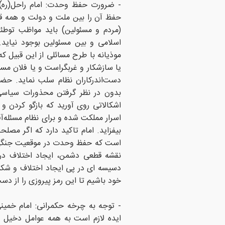
- ضرورت حفظ وحدت: امام راحل(ره) 
حفظ آن را بین ملت و دولت و همه ق
(مردم و مسئولین) باید مواظب توطئه
اسلامى و بین مسئولین بوجود نیاید
موذیانه با طرح مسائلى از این قبیل ک
یا سازشکار و غربگراست و یا فلان مسئو
دست‏‌اندرکاران نظام سلب نماید. حضرت
بدون در نظر گرفتن محذورات سیاسى
اشکالاتى روى آورید که بازگو کردن 
اسرار مملکت شده و براى نظام مسئله‏‌آفر
بیفزاید. امام تاکید دارد که اگر مص
است که حفظ وحدت در موقعیت جنگی ام
نقشه قطعی دشمن، ایجاد اختلاف در 
دسیسه ای در پی ایجاد اختلاف و شکست
خود باشیم تا این رمز پیروزی را از د
- توجه به چرخه حکمرانی: امام خمین
ایده لازم است به همه عوامل دخیل 