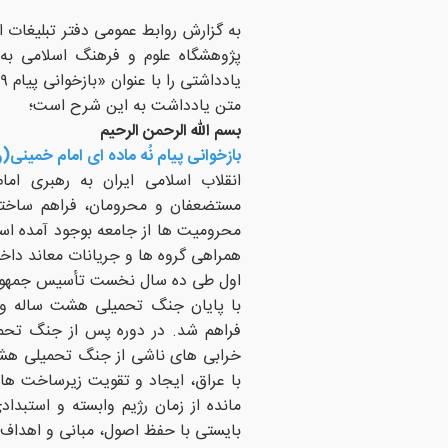
به گزارش روابط عمومی دفتر تبلیغات 
یادداشتی را با عنوان «بازخوانی پیام ۹ ماده ای امام خمینی(ره) ) منتشر کرد.
متن یادداشت به این شرح است؛
بسم الله الرحمن الرحیم
بازخوانی پیام نُه ماده ای امام خمینی(ر
انقلاب اسلامی ایران به رهبری اما
مستضعفان و محرومان، فراهم ساختن ز
محرومیت ها از جامعه بوجود آمده است
همراهی گروه ها و جریانات معاند داخل
اول طی ده سال نخست تأسیس جمهوری ا
با پایان جنگ تحمیلی هشت ساله و ت
فراهم شد. در دوره پس از جنگ تحمی
خرابی های ناشی از جنگ تحمیلی هشت
با عراق، ایجاد و تقویت زیرساخت ه
مانده از زمان رژیم وابسته و استبدا
بایستی با حفظ اصول، مبانی و اهدا